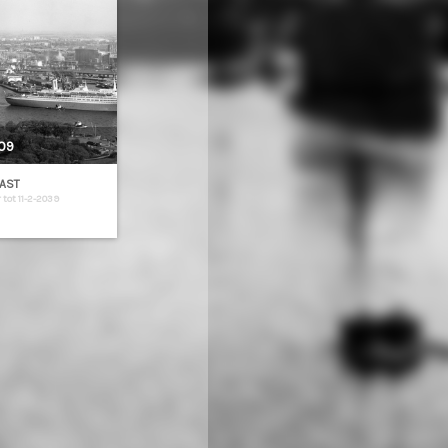
09
AST
 tot 11-2-2039