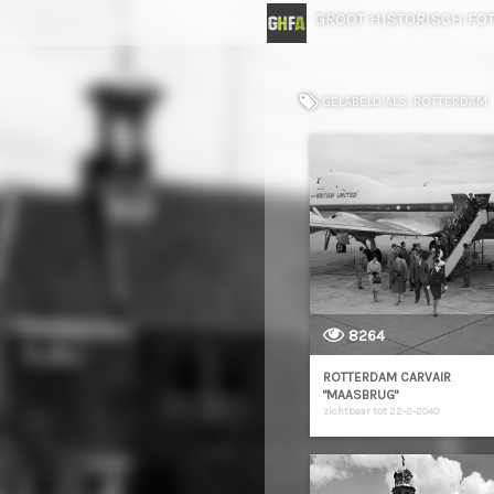
GROOT HISTORISCH FO
GELABELD ALS: ROTTERDAM
8264
ROTTERDAM CARVAIR
"MAASBRUG"
zichtbaar tot 22-2-2040