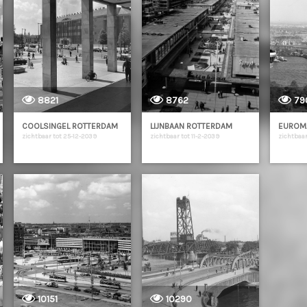
8821
8762
79
COOLSINGEL ROTTERDAM
LIJNBAAN ROTTERDAM
EUROM
zichtbaar tot 25-12-2039
zichtbaar tot 11-2-2039
zichtbaar
10151
10290