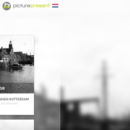
Y
38
HAVEN ROTTERDAM
 tot 19-8-2039