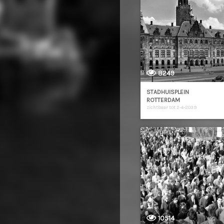
8249
STADHUISPLEIN
ROTTERDAM
zichtbaar tot 2-4-2039
10514