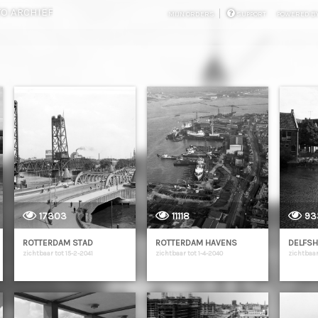
TO ARCHIEF
MIJN ORDERS
SUPPORT
POWERED B
17303
11118
93
ROTTERDAM STAD
ROTTERDAM HAVENS
DELFS
zichtbaar tot 15-2-2041
zichtbaar tot 1-4-2040
zichtbaar