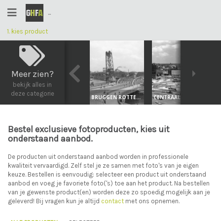
...
1. kies product
2. productopties
3. overzicht
4. afronden bestelling
Meer zien?
bekijk alle foto's
bekijk alles in
deze categorie
BRUGGEN ROTTERDAM
CENTRAAL STATION ROTTERDAM
Bestel exclusieve fotoproducten, kies uit
onderstaand aanbod.
De producten uit onderstaand aanbod worden in professionele
kwaliteit vervaardigd. Zelf stel je ze samen met foto's van je eigen
keuze. Bestellen is eenvoudig: selecteer een product uit onderstaand
aanbod en voeg je favoriete foto('s) toe aan het product. Na bestellen
van je gewenste product(en) worden deze zo spoedig mogelijk aan je
geleverd! Bij vragen kun je altijd
contact
met ons opnemen.