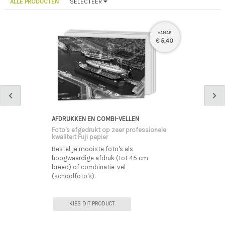
ALLE PRODUCTEN
SELECTEER
VANAF
€ 5,40
AFDRUKKEN EN COMBI-VELLEN
Foto's afgedrukt op zeer professionele
kwaliteit Fuji papier
Bestel je mooiste foto's als
hoogwaardige afdruk (tot 45 cm
breed) of combinatie-vel
(schoolfoto's).
KIES DIT PRODUCT