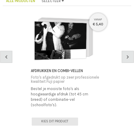
ALLE PRODUCTEN
SELECTEER
VANAF
€ 5,40
AFDRUKKEN EN COMBI-VELLEN
Foto's afgedrukt op zeer professionele
kwaliteit Fuji papier
Bestel je mooiste foto's als
hoogwaardige afdruk (tot 45 cm
breed) of combinatie-vel
(schoolfoto's).
KIES DIT PRODUCT