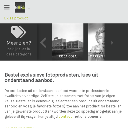
...
1. kies product
2. productopties
3. overzicht
4. afronden bestelling
Meer zien?
bekijk alle foto's
bekijk alles in
deze categorie
COCA COLA
MARILYN MONROE
Bestel exclusieve fotoproducten, kies uit
onderstaand aanbod.
De producten uit onderstaand aanbod worden in professionele
kwaliteit vervaardigd. Zelf stel je ze samen met foto's van je eigen
keuze. Bestellen is eenvoudig: selecteer een product uit onderstaand
aanbod en voeg je favoriete foto('s) toe aan het product. Na bestellen
van je gewenste product(en) worden deze zo spoedig mogelijk aan je
geleverd! Bij vragen kun je altijd
contact
met ons opnemen.